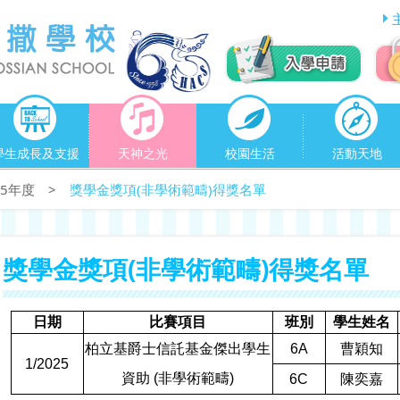
學生成長及支援
天神之光
校園生活
活動天地
025年度
>
獎學金獎項(非學術範疇)得獎名單
獎學金獎項(非學術範疇)得獎名單
日期
比賽項目
班別
學生姓名
柏立基爵士信託基金傑出學生
6A
曹穎知
1/2025
資助
(
非學術範疇
)
6C
陳奕嘉