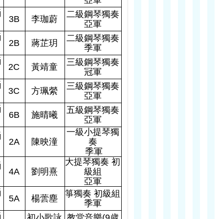
亞軍
誦
二級鋼琴獨奏
3B
李珈蔚
亞軍
誦
二級鋼琴獨奏
2B
蔣芷玥
季軍
誦
三級鋼琴獨奏
2C
黃靖童
冠軍
誦
三級鋼琴獨奏
3C
方珮縈
亞軍
誦
五級鋼琴獨奏
6B
施晴曦
亞軍
一級小提琴獨
誦
2A
陳映潼
奏
季軍
大提琴獨奏 初
誦
4A
劉明熹
級組
亞軍
誦
箏獨奏 初級組
5A
楊蕓塵
季軍
誦
初小歌詠
教堂音樂
(9
歲