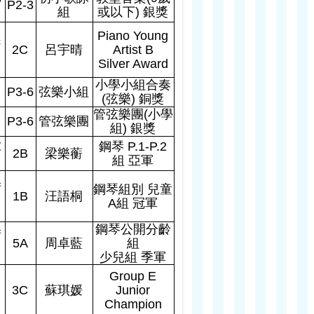
P2-3
組
或以下
)
銀獎
Piano Young
c
2C
呂宇晴
Artist B
Silver Award
小學小組合奏
P3-6
弦樂小組
(
弦樂
)
銅獎
管弦樂團
(
小學
P3-6
管弦樂團
組
)
銀獎
大
鋼琴
P.1-P.2
2B
梁樂蘅
組 亞軍
術
鋼琴組別 兒童
1B
汪語桐
A
組 冠軍
鋼琴公開分齡
術
5A
周卓藍
組
少兒組 季軍
,
Group E
3C
蘇琪媛
Junior
Champion