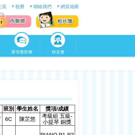
主頁
校曆
聯絡我們
網頁地圖
家長教師會
校友會
班別
學生姓名
獎項
/
成績
協
考級組 五級
-
6C
陳芷悠
小提琴 銅獎
發
PIANO P1-P2