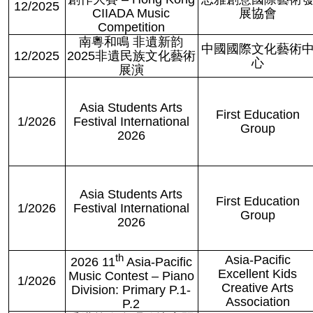
12/2025
CIIADA Music
展協會
Competition
南粵和鳴 非遺新韵
中國國際文化藝術
12/2025
2025
非遺民族文化藝術
心
展演
Asia Students Arts
First Education
1/2026
Festival International
Group
2026
Asia Students Arts
First Education
1/2026
Festival International
Group
2026
th
Asia-Pacific
2026 11
Asia-Pacific
Excellent Kids
Music Contest – Piano
1/2026
Creative Arts
Division: Primary P.1-
Association
P.2