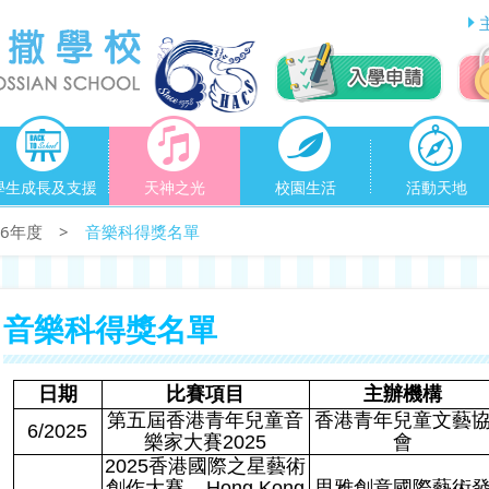
學生成長及支援
天神之光
校園生活
活動天地
026年度
>
音樂科得獎名單
音樂科得獎名單
日期
比賽項目
主辦機構
第五屆香港青年兒童音
香港青年兒童文藝
6/2025
樂家大賽
2025
會
2025
香港國際之星藝術
創作大賽
–
Hong Kong
思雅創意國際藝術