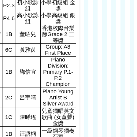
初小歌詠
小學初級組
金
P2-3
組
獎
高小歌詠
小學高級組
銀
P4-6
組
獎
香港校際音樂
流
1B
董昭兒
節
Grade 2
三
等獎
Group: A8
6C
黃雅茵
First Place
Piano
Division:
1B
鄧信宜
Primary P.1-
P.2
Champion
Piano Young
2C
呂宇晴
Artist B
Silver Award
兒童獨唱英文
誦
1C
陳晞瑤
歌曲
(
女童聲
)
金獎
誦
一
級
鋼琴獨奏
1B
汪語桐