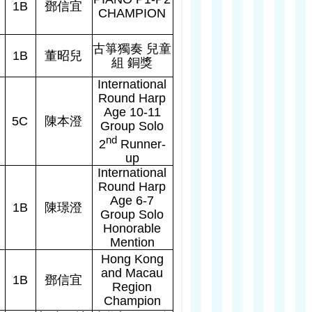
1B
鄧信宜
CHAMPION
中
古箏獨奏
兒童
1B
董昭兒
組
銅獎
International
Round Harp
Age 10-11
5C
陳本澄
Group Solo
nd
2
Runner-
up
International
Round Harp
Age 6-7
1B
陳璟澄
Group Solo
Honorable
Mention
Hong Kong
and Macau
1B
鄧信宜
Region
Champion