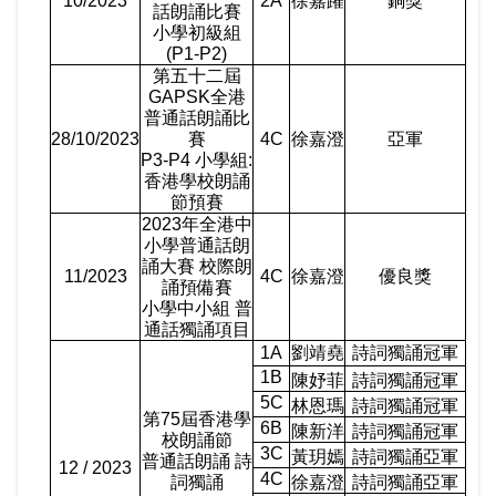
10/2023
2A
徐嘉躍
銅獎
話朗誦比賽
小學初級組
(P1-P2)
第五十二屆
GAPSK
全港
普通話朗誦比
28/10/2023
賽
4C
徐嘉澄
亞軍
P3-P4
小學組
:
香港學校朗誦
節預賽
2023
年全港中
小學普通話朗
誦大賽 校際朗
11/2023
4C
徐嘉澄
優良獎
誦預備賽
小學中小組 普
通話獨誦項目
1A
劉靖堯
詩詞獨誦冠軍
1B
陳妤菲
詩詞獨誦冠軍
5C
林恩瑪
詩詞獨誦冠軍
第
75
屆香港學
6B
陳新洋
詩詞獨誦冠軍
校朗誦節
3C
黃玥嫣
詩詞獨誦亞軍
普通話朗誦 詩
12 / 2023
4C
詞獨誦
徐嘉澄
詩詞獨誦亞軍