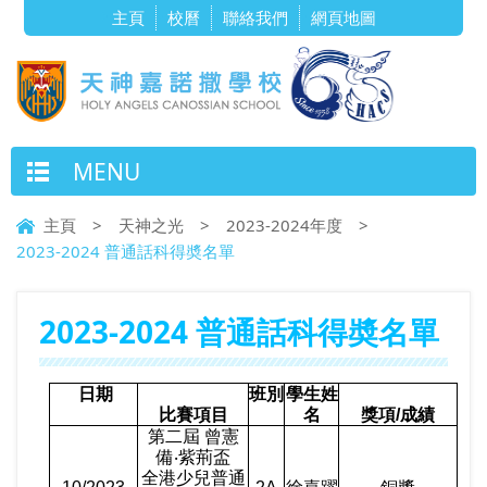
主頁
校曆
聯絡我們
網頁地圖
MENU
主頁
>
天神之光
>
2023-2024年度
>
2023-2024 普通話科得奬名單
2023-2024 普通話科得奬名單
日期
班別
學生姓
比賽項目
名
獎項
/
成績
第二屆 曾憲
備‧紫荊盃
全港少兒普通