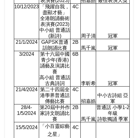
表演賽
(2023)
招嘉皓
最佳表演大獎
10/12/2023
「飛躍自我，
4C
盡顯才藝」
全港朗誦藝術
表演賽
(2023)
中小組 普通話
(
新詩
)
周子清
冠軍
21/1/2024
GAPSK
普通
2B
話朗誦比賽
馬千嵐
冠軍
3/2024
第十六屆中國
6B
青少年
(
香港
)
誦藝及演講比
賽
高小組 普通話
古典詩詞
李昕希
冠軍
21/4/2024
第二十四屆全
4C
港學界普通話
中小古詩組 亞
傳藝比賽
招嘉皓
軍
28/4-
第
20
屆中外作
2B
普通話 小學
1-2
1/5/2024
家詩文朗誦比
年級
賽
馬千嵐
詩歌獨誦 季軍
「小百靈綜藝
15/5/2024
4C
之星」