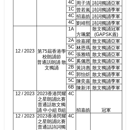
4C
周子清
詩詞獨誦亞軍
1C
曾若嵐
詩詞獨誦季軍
4C
招嘉皓
詩詞獨誦季軍
4C
劉靖熙
詩詞獨誦季軍
1A
散文獨誦冠軍
方珮縈
(GAPSK
盾
)
2A
徐嘉躍
散文獨誦亞軍
5C
林恩瑪
散文獨誦亞軍
12 / 2023
第
75
屆香港學
6C
張雅晴
散文獨誦亞軍
校朗誦節
6C
奚儷恩
散文獨誦亞軍
普通話朗誦 散
2B
文獨誦
黃詩惠
散文獨誦季軍
4C
郭怡炘
散文獨誦季軍
5C
陳奕嘉
散文獨誦季軍
6B
陳新洋
散文獨誦季軍
12 / 2023
2023
香港閃耀
4C
之星朗誦比賽
普通話散文獨
誦 中小組
B
組
招嘉皓
冠軍
12 / 2023
2023
香港閃耀
4C
之星朗誦比賽
普通話詩詞獨