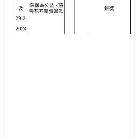
環保為公益
-
慈
及
銀獎
善花卉義賣籌款
29-2-
2024