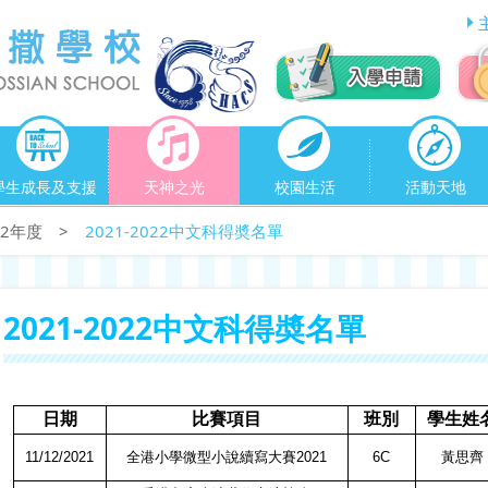
學生成長及支援
天神之光
校園生活
活動天地
022年度
>
2021-2022中文科得奬名單
2021-2022中文科得奬名單
日期
比賽項目
班別
學生姓
11/12/2021
全港小學微型小說續寫大賽
2021
6C
黃思齊