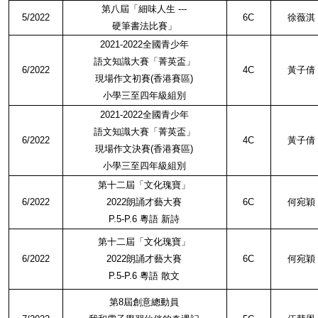
第八屆「細味人生
---
5/2022
6C
徐薇淇
硬筆書法比賽」
2021-2022
全國青少年
語文知識大賽「菁英盃」
6/2022
4C
黃子倩
現場作文初賽
(
香港賽區
)
小學三至四年級組別
2021-2022
全國青少年
語文知識大賽「菁英盃」
6/2022
4C
黃子倩
現場作文決賽
(
香港賽區
)
小學三至四年級組別
第十二屆「文化瑰寶」
6/2022
2022
朗誦才藝大賽
6C
何宛穎
P.5-P.6
粵語 新詩
第十二屆「文化瑰寶」
6/2022
2022
朗誦才藝大賽
6C
何宛穎
P.5-P.6
粵語 散文
第
8
屆創意總動員