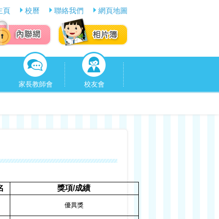
主頁
校曆
聯絡我們
網頁地圖
家長教師會
校友會
名
獎項
/
成績
優異獎