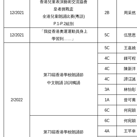
香港兒童表演藝術交流協會
皇者挑戰盃
12/2021
2B
周采然
全港兒童朗誦比賽
(
粵語
)
P.1-P.2
組別
「我從香港奧運運動員身上
12/2021
5C
伍慧恩
學習到……」
5C
王嘉嬈
4C
鍾可程
4C
陳新洋
第
73
屆香港學校朗誦節
4C
譚淽謠
中文朗誦 詩詞獨誦
3A
林怡彰
2/2022
1A
曾可蕎
6C
何宛穎
6C
何宛穎
4A
王芊幸
第
73
屆香港學校朗誦節