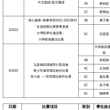
中文朗誦 散文獨誦
3A
林怡彰
2C
蔡雙如
「身心健康
--
勤奮學習
2021-2022
系列
3B
潘子雅
「全港校際比賽暨粵港澳
3/2022
大灣區學生邀請賽」
5C
伍慧恩
小學硬筆書法比賽
天神嘉諾
校
4B
吳昭潁
九龍城區撲滅罪行委員會
4C
丘恬晴
4/2022
青少年滅罪標語創作比賽
高小組
----
防罪標語創作比賽
5C
葉欣蕎
5C
吳子晴
6C
楊崢希
日期
比賽項目
班別
學生姓