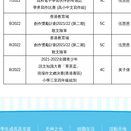
7/2022
我和電子學習伙伴的奇遇記
5C
伍慧恩
學界寫作比賽
(
高小中文寫作組
)
香港教育城
8/2022
創作獎勵計劃
2021/22 (
第二期
)
5C
伍慧恩
散文隨筆
香港教育城
8/2022
創作獎勵計劃
2021/22 (
第二期
)
5C
伍慧恩
散文隨筆
2021-2022
全國青少年
語文知識大賽「菁英盃」
8/2022
4C
黃子倩
現場作文總決賽
(
香港賽區
)
小學三至四年級組別
學生成長及支援
天神之光
校園生活
活動天地