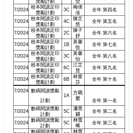
獎勵計劃
熒
校本閱讀足印
梅倩
7/2024
3C
全年 第四名
獎勵計劃
僖
校本閱讀足印
陳芷
7/2024
4C
全年 第五名
獎勵計劃
悠
校本閱讀足印
陳子
7/2024
2C
全年 第六名
獎勵計劃
妤
校本閱讀足印
黃馨
7/2024
1B
全年 第七名
獎勵計劃
悦
校本閱讀足印
黃馨
7/2024
3C
全年 第八名
獎勵計劃
怡
校本閱讀足印
江芷
7/2024
6C
全年 第九名
獎勵計劃
慧
校本閱讀足印
林愛
7/2024
6B
全年 第十名
獎勵計劃
莎
7/2024
數碼閱讀獎勵
方珮
1A
縈
計劃
全年 第一名
數碼閱讀獎勵
潘思
7/2024
5C
全年 第二名
計劃
穎
數碼閱讀獎勵
林雪
7/2024
5C
全年 第三名
計劃
晞
數碼閱讀獎勵
林雪