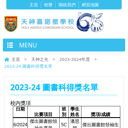
主頁
校曆
聯絡我們
網頁地圖
MENU
主頁
>
天神之光
>
2023-2024年度
>
2023-24 圖書科得獎名單
2023-24 圖書科得獎名單
校内獎項
日期
班
學生
比賽項目
別
姓名
獎項
/
成績
傑出圖書館領
潘思
6/2024
5C
傑出圖書館領袖生