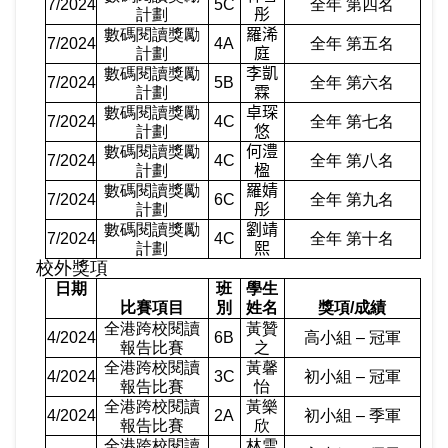
7/2024
5C
全年 第四名
計劃
彤
數碼閱讀獎勵
羅浠
7/2024
4A
全年 第五名
計劃
庭
數碼閱讀獎勵
李凱
7/2024
5B
全年 第六名
計劃
霖
數碼閱讀獎勵
卓琛
7/2024
4C
全年 第七名
計劃
悠
數碼閱讀獎勵
何澧
7/2024
4C
全年 第八名
計劃
楹
數碼閱讀獎勵
羅婧
7/2024
6C
全年 第九名
計劃
彤
數碼閱讀獎勵
劉靖
7/2024
4C
全年 第十名
計劃
熙
校外獎項
日期
班
學生
比賽項目
別
姓名
獎項
/
成績
全港跨校閱讀
黃贊
4/2024
6B
高小組 – 冠軍
報告比賽
之
全港跨校閱讀
黃馨
4/2024
3C
初小組 – 冠軍
報告比賽
怡
全港跨校閱讀
黃樂
4/2024
2A
初小組 – 季軍
報告比賽
欣
全港跨校閱讀
林雪