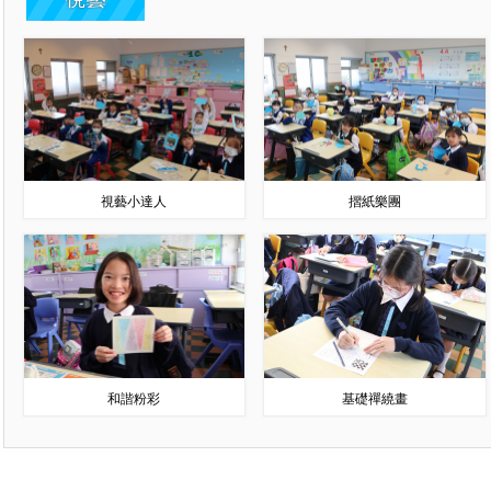
視藝小達人
摺紙樂團
和諧粉彩
基礎禪繞畫