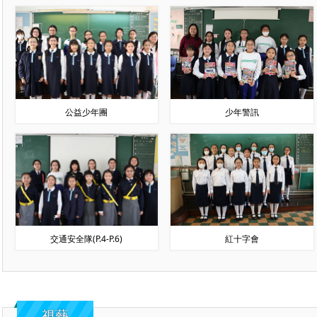
公益少年團
少年警訊
交通安全隊(P.4-P.6)
紅十字會
視藝