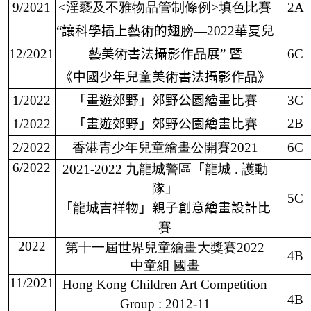
9/2021
<
淫褻及不雅物品管制條例
>
填色比賽
2A
“
讓科學插上藝
術
的翅
膀
—
2022
華夏兒
12/2021
藝美
術
書法攝影作
品
展
”
暨
6C
《中國少年兒
童
美
術
書法攝影作
品
》
1/2022
「畫遊郊野」郊野公園繪畫比
賽
3C
2B
1/2022
「畫遊郊野」郊野公園繪畫比
賽
2/2022
香港青少年兒童繪畫公開賽
2021
6C
6/2022
2021-2022
九龍城警區
「
龍城
.
護動
隊
」
5C
「
龍城
吉祥物」親子創意繪畫設計比
賽
2022
第
十一屆世界兒童繪畫大獎賽
2022
4B
中童組 國畫
11/2021
Hong Kong Children Art Competition
4B
Group : 2012-11