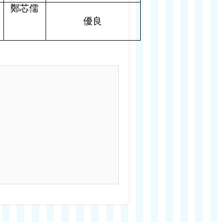
鄭芯儒
優良