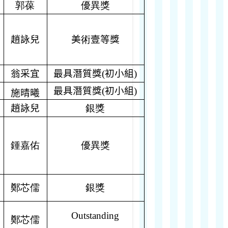
郭葆
優異獎
趙詠兒
美
術
壹等獎
翁采宜
最具潛質獎
(
初小組
)
最具潛質獎
(
初小組
)
施晴曦
趙詠兒
銀獎
鍾嘉佑
優異獎
鄭芯儒
銀獎
Outstanding
鄭芯儒