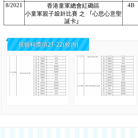
8/2021
4B
香港童軍總會紅磡區
小童軍親子
設計比
賽 之
「
心思心意聖
誕卡
」
視藝科獎項21-22(校內)