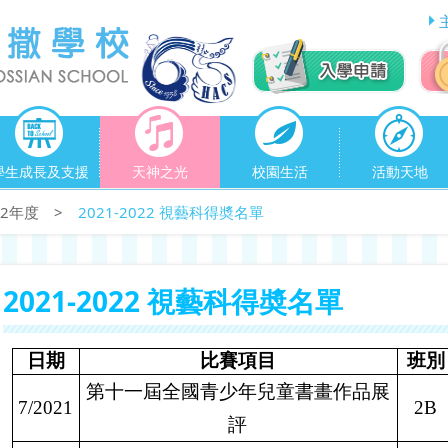
學生成長及支援
天神之光
校園生活
活動天地
022年度
>
2021-2022 視藝科得奬名單
2021-2022 視藝科得奬名單
日期
比賽項目
班別
第
十一屆全國青少年兒童書畫作品展
7/2021
2B
評