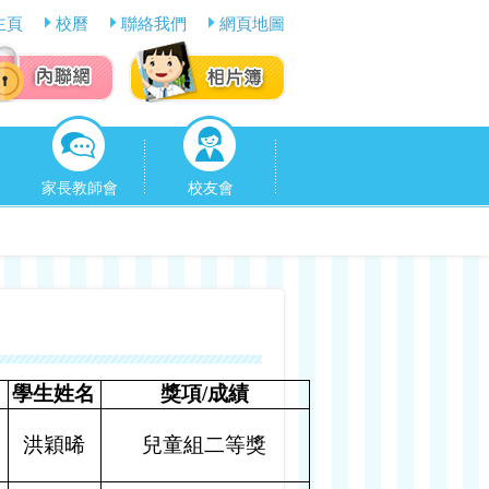
主頁
校曆
聯絡我們
網頁地圖
家長教師會
校友會
學生姓名
獎項
/
成績
洪穎晞
兒童組二等獎