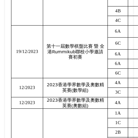
4B
4C
6A
6C
第十一屆數學棋盤比賽
暨
全
Rummikub
19/12/2023
港
聯校小學邀請
6A
賽初賽
6A
6C
4A
2023
香港學界數學及奧數精
12/2023
(
)
英賽
數學組
3C
2023
香港學界數學及奧數精
12/2023
4A
(
)
英賽
奧數組
1A
1C
2B